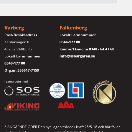
Varberg
Falkenberg
Post/Besöksadress
Lokalt Larmnummer
Kardanvägen 6
0346-177 00
432 32 VARBERG
Kontor/Ekonomi
0340 - 64 47 60
Lokalt Larmnummer
info@ssbargaren.se
0340-177 00
Org.nr:
556617-7159
* ANGÅENDE GDPR Den nya lagen trädde i kraft 25/5-18 och här följer