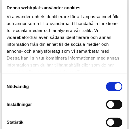
med egen däckjour & jourverkstad. Anslutna till
Viking
Denna webbplats använder cookies
Sverige
&
SOS International
.
Vi använder enhetsidentifierare för att anpassa innehållet
och annonserna till användarna, tillhandahålla funktioner
SS Bärgaren AB Varberg & Falkenberg
för sociala medier och analysera vår trafik. Vi
Kardanvägen 6
vidarebefordrar även sådana identifierare och annan
VARBERG
information från din enhet till de sociala medier och
432 32
Kontakta oss
annons- och analysföretag som vi samarbetar med.
Dessa kan i sin tur kombinera informationen med annan
information som du har tillhandahållit eller som de har
samlat in när du har använt deras tjänster.
ÖPPET: ALLA DAGAR 24H
Samtyckesval
Nödvändig
Måndag - Öppet dygnet runt
Tisdag - Öppet dygnet runt
Inställningar
Onsdag - Öppet dygnet runt
Torsdag - Öppet dygnet runt
Statistik
Fredag - Öppet dygnet runt