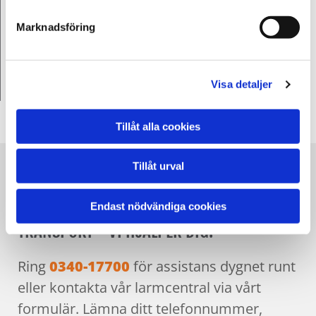
Lördag - Öppet dygnet runt
Marknadsföring
Söndag - Öppet dygnet runt
Öppet 24 timmar om dygnet året runt
Visa detaljer
Tillåt alla cookies
Tillåt urval
SÅHÄR GÖR DU NÄR DU BEHÖVER
VÄGASSISTANS, BÄRGNING ELLER
Endast nödvändiga cookies
TRANSPORT - VI HJÄLPER DIG!
Ring
0340-17700
för assistans dygnet runt
eller kontakta vår larmcentral via vårt
formulär. Lämna ditt telefonnummer,