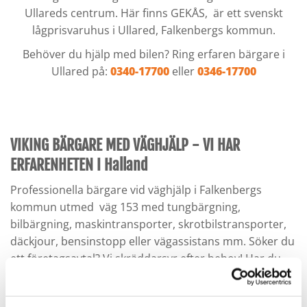
Ullareds centrum. Här finns GEKÅS, är ett svenskt
lågprisvaruhus i Ullared, Falkenbergs kommun.
Behöver du hjälp med bilen? Ring erfaren bärgare i
Ullared på:
0340-17700
eller
0346-17700
VIKING BÄRGARE MED VÄGHJÄLP - VI HAR
ERFARENHETEN I Halland
Professionella bärgare vid väghjälp i Falkenbergs
kommun utmed väg 153 med tungbärgning,
bilbärgning, maskintransporter, skrotbilstransporter,
däckjour, bensinstopp eller vägassistans mm. Söker du
ett företagsavtal? Vi skräddarsyr efter behov! Har du
fått motorstopp eller punktering? Kontakta oss om du
behöver bärgning eller väghjälp runt Ullared. Bärgare